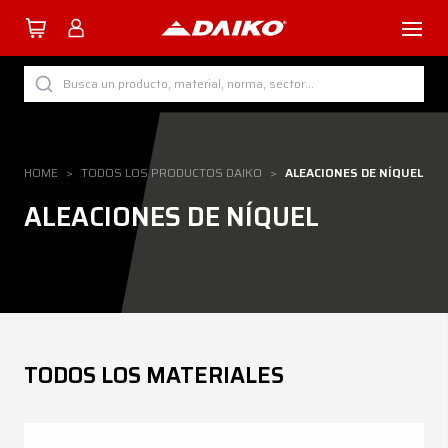
TUTTI I PRODOTTI DAIKO
Busca un producto, material, norma, sector...
POR CATEGORÍA
POR SECTOR
HOME
>
TODOS LOS PRODUCTOS DAIKO
>
ALEACIONES DE NÍQUEL
POR PROCESO
ALEACIONES DE NÍQUEL
POR MATERIAL
Empresa
TODOS LOS MATERIALES
Servicios
Descargar