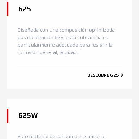
625
Noticias
Contactos
Diseñada con una composición optimizada
DE
EN
ES
FR
IT
para la aleación 625, esta subfamilia es
particularmente adecuada para resistir la
corrosión general, la picad...
DESCUBRE
625
625W
Este material de consumo es similar al