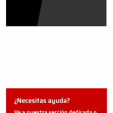
CERTIFICACIONES DE LA
EMPRESA
VER AHORA
¿Necesitas ayuda?
Ve a nuestra sección dedicada o