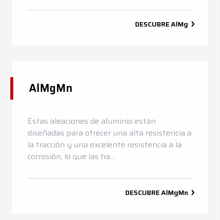
DESCUBRE
AlMg
AlMgMn
Estas aleaciones de aluminio están
diseñadas para ofrecer una alta resistencia a
la tracción y una excelente resistencia a la
corrosión, lo que las ha...
DESCUBRE
AlMgMn