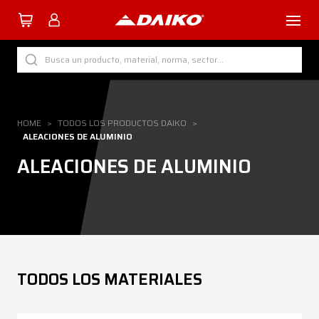
TUTTI I PRODOTTI DAIKO
Busca un producto, material, norma, sector...
POR CATEGORÍA
POR SECTOR
HOME
>
TODOS LOS PRODUCTOS DAIKO
>
ALEACIONES DE ALUMINIO
POR PROCESO
ALEACIONES DE ALUMINIO
POR MATERIAL
Empresa
TODOS LOS MATERIALES
Servicios
Descargar