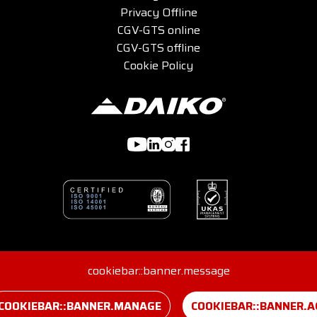
Privacy Offline
CGV-GTS online
CGV-GTS offline
Cookie Policy
© 2026 DAIKO s.r.l - Viale G. Felissent 84/D, 31100 Treviso,
cookiebar::banner.message
Italia - REA 416562 - IVA y NIF IT04907220265
Consentimientos
Créditos
COOKIEBAR::BANNER.MANAGE
COOKIEBAR::BANNER.A