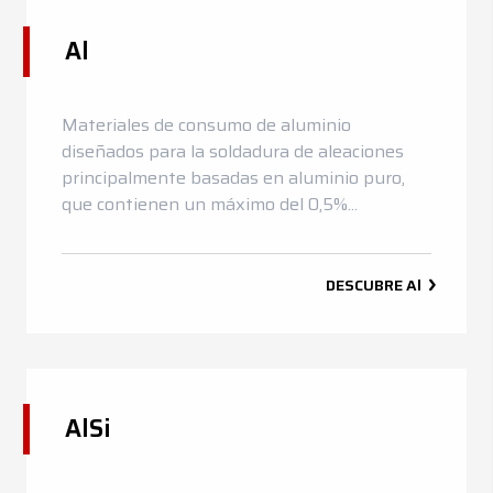
Noticias
Al
Contactos
DE
EN
ES
FR
IT
Materiales de consumo de aluminio
diseñados para la soldadura de aleaciones
principalmente basadas en aluminio puro,
que contienen un máximo del 0,5%...
DESCUBRE
Al
AlSi