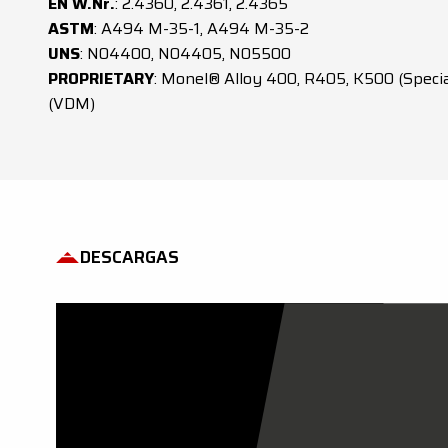
EN W.Nr.
: 2.4360, 2.4361, 2.4365
ASTM
: A494 M-35-1, A494 M-35-2
UNS
: N04400, N04405, N05500
PROPRIETARY
: Monel® Alloy 400, R405, K500 (Specia
(VDM)
DESCARGAS