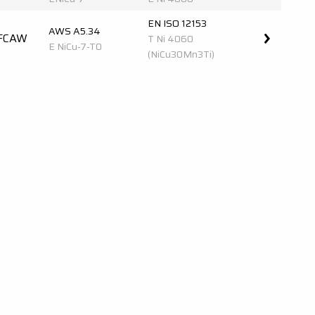
EN ISO 12153
AWS A5.34
FCAW
T Ni 4060
E NiCu-7-T0
(NiCu30Mn3Ti)