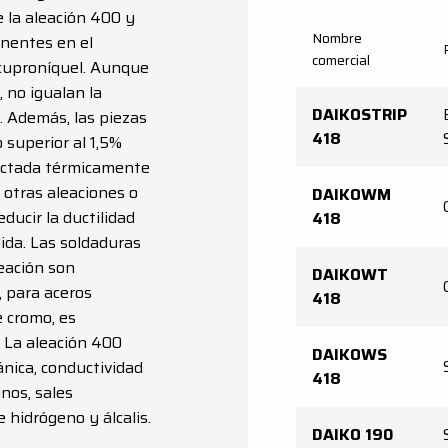
e la aleación 400 y
Nombre
onentes en el
comercial
 cuproníquel. Aunque
, no igualan la
DAIKOSTRIP
n. Además, las piezas
418
 superior al 1,5%
fectada térmicamente
 otras aleaciones o
DAIKOWM
ducir la ductilidad
418
dida. Las soldaduras
leación son
DAIKOWT
, para aceros
418
e cromo, es
. La aleación 400
DAIKOWS
nica, conductividad
418
nos, sales
e hidrógeno y álcalis.
DAIKO 190