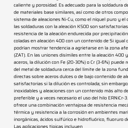
caliente y porosidad. Es adecuado para la soldadura d
de materiales base similares, así como de otros comp
sistema de aleaciones Ni-Cu, como el níquel puro y el
las soldaduras con la aleación K500 son satisfactorias
resistencia de la aleación endurecida por precipitació
coladas en aleación 400 con un contenido de Si igual o
podrían mostrar tendencia a agrietarse en la zona a
(ZAT). En las uniones disímiles entre la aleación 400 y
aceros, la dilución con Fe (20-30%) o Cr (3-6%) puede re
del metal de soldadura cerca del límite de la zona fun
directas sobre aceros dulces o de bajo contenido de a
satisfactorias si la dilución es controlada; sin embargo
inoxidables y aleaciones con un contenido más alto d
preferible y a veces necesario el uso del hilo ERNiCr-3
ofrece una combinación ventajosa de resistencia mecá
térmica y resistencia a la corrosión en ambientes mari
inorgánicas, ácidos sulfúrico e hidrofluórico, fluoruro d
Las aplicaciones típicas incluyen