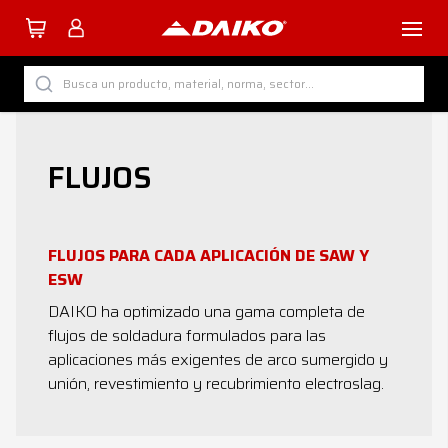
TUTTI I PRODOTTI DAIKO
Busca un producto, material, norma, sector...
POR CATEGORÍA
POR SECTOR
FLUJOS
POR PROCESO
POR MATERIAL
FLUJOS PARA CADA APLICACIÓN DE SAW Y
ESW
DAIKO ha optimizado una gama completa de
flujos de soldadura formulados para las
Empresa
aplicaciones más exigentes de arco sumergido y
unión, revestimiento y recubrimiento electroslag.
Servicios
Descargar