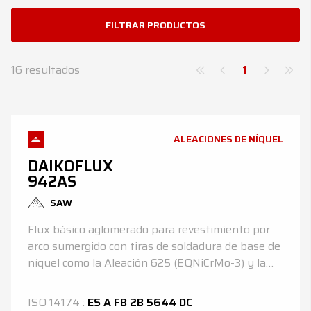
Noticias
FILTRAR PRODUCTOS
Contactos
16
resultados
1
DE
EN
ES
FR
IT
ALEACIONES DE NÍQUEL
DAIKOFLUX
942AS
SAW
Flux básico aglomerado para revestimiento por
arco sumergido con tiras de soldadura de base de
níquel como la Aleación 625 (EQNiCrMo-3) y la
Aleación 82 (EQNiCr-3). El bajo contenido de
silicio en el metal de soldadura asegura una muy
ISO
14174
:
ES A FB 2B 5644 DC