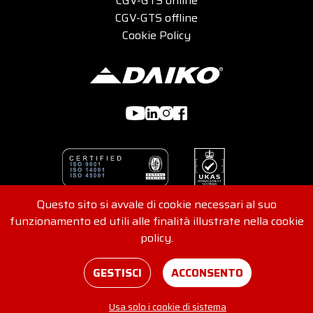
CGV-GTS online
CGV-GTS offline
Cookie Policy
Questo sito si avvale di cookie necessari al suo
funzionamento ed utili alle finalità illustrate nella cookie
© 2026 DAIKO s.r.l - Viale G. Felissent 84/D, 31100 Treviso,
policy.
Italia - REA 416562 - P.IVA e C.F. IT04907220265
Consensi
Credits
GESTISCI
ACCONSENTO
Usa solo i cookie di sistema