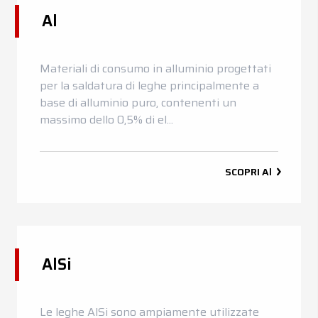
Al
News
Contatti
Materiali di consumo in alluminio progettati
DE
EN
ES
FR
IT
per la saldatura di leghe principalmente a
base di alluminio puro, contenenti un
massimo dello 0,5% di el...
SCOPRI
Al
AlSi
Le leghe AlSi sono ampiamente utilizzate