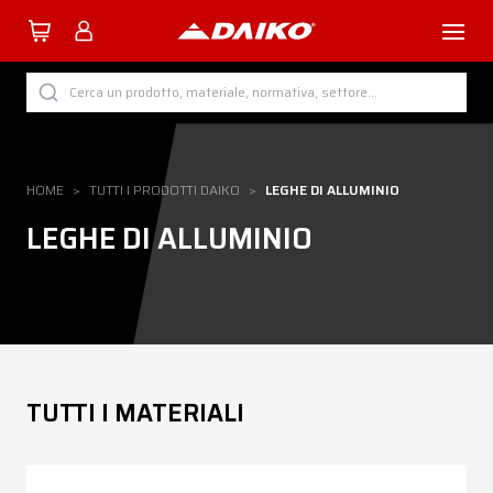
TUTTI I PRODOTTI DAIKO
Cerca un prodotto, materiale, normativa, settore...
PER CATEGORIA
PER SETTORE
HOME
>
TUTTI I PRODOTTI DAIKO
>
LEGHE DI ALLUMINIO
PER PROCESSO
LEGHE DI ALLUMINIO
PER MATERIALE
Azienda
TUTTI I MATERIALI
Servizi
Download