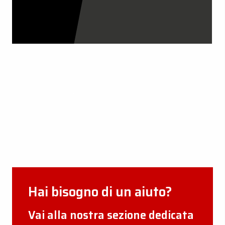
CERTIFICAZIONI AZIENDALI
GUARDA ORA
Hai bisogno di un aiuto?
Vai alla nostra sezione dedicata