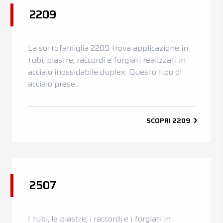
2209
News
Contatti
La sottofamiglia 2209 trova applicazione in
DE
EN
ES
FR
IT
tubi, piastre, raccordi e forgiati realizzati in
acciaio inossidabile duplex. Questo tipo di
acciaio prese...
SCOPRI
2209
2507
I tubi, le piastre, i raccordi e i forgiati in