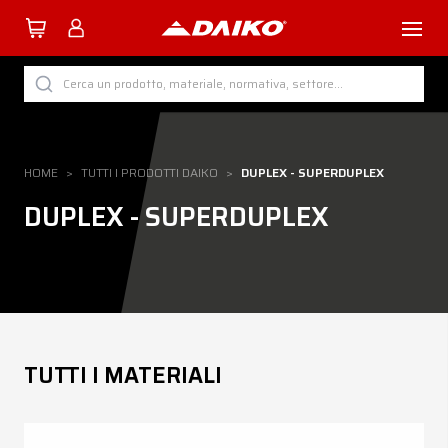
TUTTI I PRODOTTI DAIKO
Cerca un prodotto, materiale, normativa, settore...
PER CATEGORIA
PER SETTORE
HOME
>
TUTTI I PRODOTTI DAIKO
>
DUPLEX - SUPERDUPLEX
PER PROCESSO
DUPLEX - SUPERDUPLEX
PER MATERIALE
Azienda
TUTTI I MATERIALI
Servizi
Download