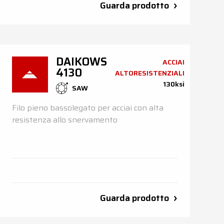
Guarda prodotto
DAIKOWS
ACCIAI
4130
ALTORESISTENZIALI
130ksi
SAW
Filo pieno bassolegato per acciai con alta
resistenza allo snervamento
Guarda prodotto