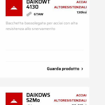
DAIKOWT
ACCIAI
4130
ALTORESISTENZIALI
130ksi
GTAW
Bacchetta bassolegata per acciai con alta
resistenza allo snervamento
Guarda prodotto
DAIKOWS
ACCIAI
S2Mo
ALTORESISTENZIALI