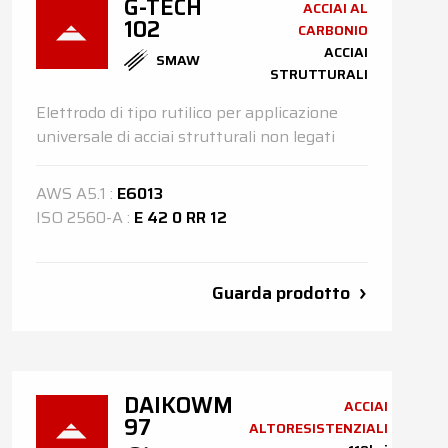
G-TECH
ACCIAI AL
102
CARBONIO
ACCIAI
SMAW
STRUTTURALI
Elettrodo di tipo rutilico per applicazione
universale di acciai strutturali non legati
AWS
A5.1
:
E6013
ISO
2560-A
:
E 42 0 RR 12
Guarda prodotto
DAIKOWM
ACCIAI
97
ALTORESISTENZIALI