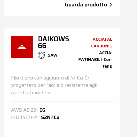
Guarda prodotto
DAIKOWS
ACCIAI AL
66
CARBONIO
ACCIAI
SAW
PATINABILI-Cor-
Ten®
Filo pieno con aggiunte di Ni-Cu-Cr
progettato per l'acciaio resistente agli
agenti atmosferici
AWS
A5.23
:
EG
ISO
14171-A
:
S2Ni1Cu