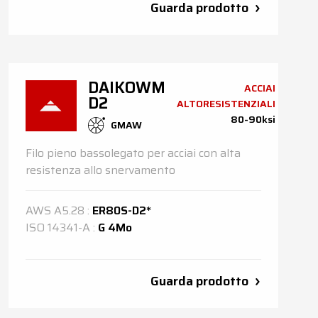
Guarda prodotto
DAIKOWM
ACCIAI
D2
ALTORESISTENZIALI
80-90ksi
GMAW
Filo pieno bassolegato per acciai con alta
resistenza allo snervamento
AWS
A5.28
:
ER80S-D2*
ISO
14341-A
:
G 4Mo
Guarda prodotto