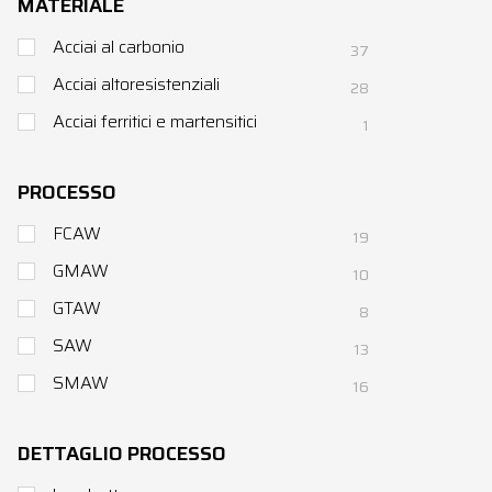
MATERIALE
Acciai al carbonio
37
Acciai altoresistenziali
28
Acciai ferritici e martensitici
1
PROCESSO
FCAW
19
GMAW
10
GTAW
8
SAW
13
SMAW
16
DETTAGLIO PROCESSO