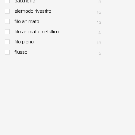
bacchetta
8
elettrodo rivestito
16
filo animato
15
filo animato metallico
4
filo pieno
18
flusso
5