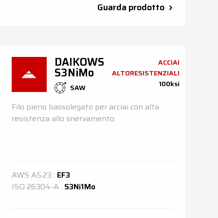
Guarda prodotto
DAIKOWS
ACCIAI
S3NiMo
ALTORESISTENZIALI
100ksi
SAW
Filo pieno bassolegato per acciai con alta
resistenza allo snervamento
AWS
A5.23
:
EF3
ISO
26304-A
:
S3Ni1Mo