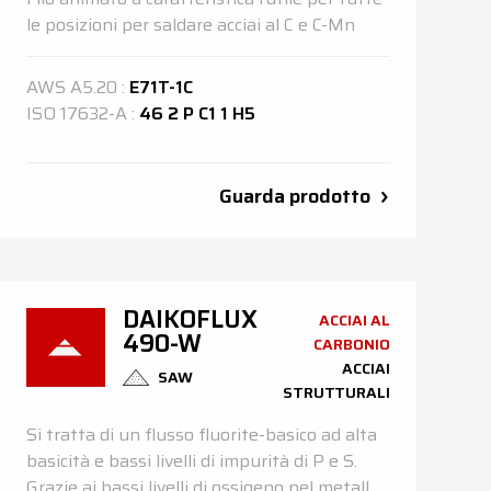
le posizioni per saldare acciai al C e C-Mn
AWS
A5.20
:
E71T-1C
ISO
17632-A
:
46 2 P C1 1 H5
Guarda prodotto
DAIKOFLUX
ACCIAI AL
490-W
CARBONIO
ACCIAI
SAW
STRUTTURALI
Si tratta di un flusso fluorite-basico ad alta
basicità e bassi livelli di impurità di P e S.
Grazie ai bassi livelli di ossigeno nel metallo