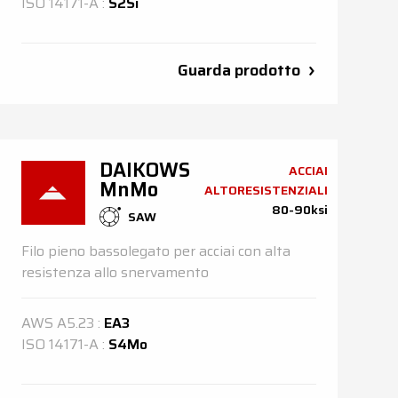
ISO
14171-A
:
S2Si
Guarda prodotto
DAIKOWS
ACCIAI
MnMo
ALTORESISTENZIALI
80-90ksi
SAW
Filo pieno bassolegato per acciai con alta
resistenza allo snervamento
AWS
A5.23
:
EA3
ISO
14171-A
:
S4Mo