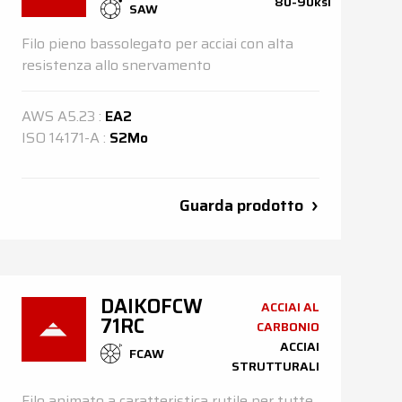
80-90ksi
SAW
Filo pieno bassolegato per acciai con alta
resistenza allo snervamento
AWS
A5.23
:
EA2
ISO
14171-A
:
S2Mo
Guarda prodotto
DAIKOFCW
ACCIAI AL
71RC
CARBONIO
ACCIAI
FCAW
STRUTTURALI
Filo animato a caratteristica rutile per tutte