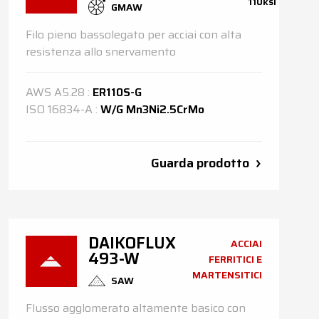
110ksi
GMAW
Filo pieno bassolegato per acciai con alta
resistenza allo snervamento
AWS
A5.28
:
ER110S-G
ISO
16834-A
:
W/G Mn3Ni2.5CrMo
Guarda prodotto
DAIKOFLUX
ACCIAI
493-W
FERRITICI E
MARTENSITICI
SAW
Flusso agglomerato altamente basico con