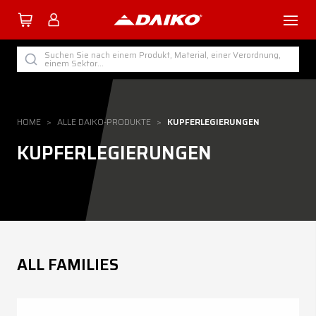
TUTTI I PRODOTTI DAIKO
Suchen Sie nach einem Produkt, Material, einer Verordnung,
einem Sektor...
NACH KATEGORIE
NACH SEKTOR
HOME
>
ALLE DAIKO-PRODUKTE
>
KUPFERLEGIERUNGEN
NACH PROZESS
KUPFERLEGIERUNGEN
NACH WERKSTOFF
Unternehmen
ALL FAMILIES
Service
Download