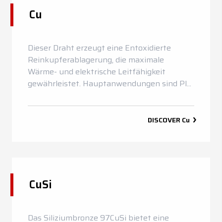
Cu
News
Kontakt
Dieser Draht erzeugt eine Entoxidierte
DE
EN
ES
FR
IT
Reinkupferablagerung, die maximale
Wärme- und elektrische Leitfähigkeit
gewährleistet. Hauptanwendungen sind Pl...
DISCOVER
Cu
CuSi
Das Siliziumbronze 97CuSi bietet eine