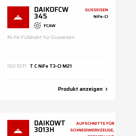
DAIKOFCW
GUSSEISEN
345
NiFe-CI
FCAW
Ni-Fe-Fülldraht für Gusseisen
ISO
1071
:
T C NiFe T3-Cl M21
Produkt anzeigen
DAIKOWT
AUFSCHNITTE FÜR
3013H
SCHNEIDWERKZEUGE,