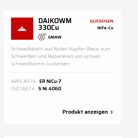
DAIKOWM
GUSSEISEN
330Cu
NiFe-Cu
GMAW
Schweißdraht auf Nickel-Kupfer-Basis zum
Schweißen und Reparieren von schwer
schweißbarem Gusseisen
AWS
A5.14
:
ER NiCu-7
ISO
18274
:
S Ni 4060
Produkt anzeigen