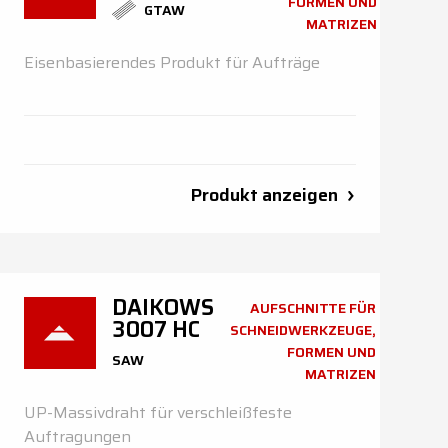
FORMEN UND
GTAW
MATRIZEN
Eisenbasierendes Produkt für Aufträge
Produkt anzeigen
DAIKOWS
AUFSCHNITTE FÜR
3007 HC
SCHNEIDWERKZEUGE,
FORMEN UND
SAW
MATRIZEN
UP-Massivdraht für verschleißfeste
Auftragungen