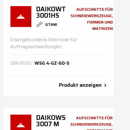
DAIKOWT
AUFSCHNITTE FÜR
3001HS
SCHNEIDWERKZEUGE,
FORMEN UND
GTAW
MATRIZEN
Eisengebundene Elektrode für
Auftragsschweißungen.
DIN
8555
:
WSG 4-GZ-60-S
Produkt anzeigen
DAIKOWS
AUFSCHNITTE FÜR
3007 M
SCHNEIDWERKZEUGE,