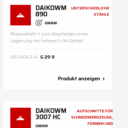
DAIKOWM
UNTERSCHIEDLICHE
890
STÄHLE
GMAW
Massivdraht t zum Abscheiden einer
Legierung mit hohem Cr-Ni-Gehalt
ISO
14343-A
:
G 29 9
Produkt anzeigen
DAIKOWM
AUFSCHNITTE FÜR
3007 HC
SCHNEIDWERKZEUGE,
FORMEN UND
GMAW