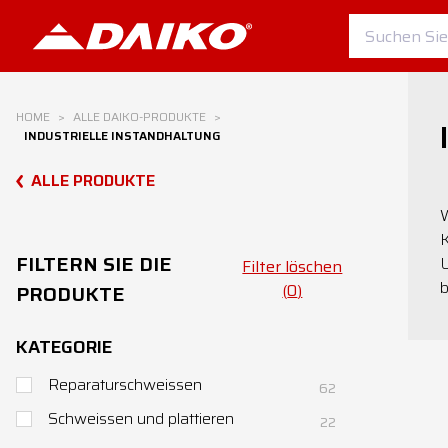
HOME
>
ALLE DAIKO-PRODUKTE
>
INDUSTRIELLE INSTANDHALTUNG
ALLE PRODUKTE
W
K
FILTERN SIE DIE
U
Filter löschen
b
PRODUKTE
(
0
)
KATEGORIE
Reparaturschweissen
62
Schweissen und plattieren
22