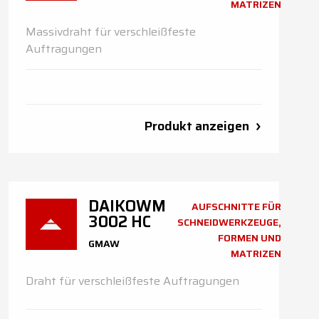
MATRIZEN
Massivdraht für verschleißfeste
Auftragungen
Produkt anzeigen
DAIKOWM
AUFSCHNITTE FÜR
3002 HC
SCHNEIDWERKZEUGE,
FORMEN UND
GMAW
MATRIZEN
Draht für verschleißfeste Auftragungen