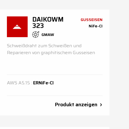
DAIKOWM
GUSSEISEN
323
NiFe-CI
GMAW
Schweißdraht zum Schweißen und
Reparieren von graphitischem Gusseisen
AWS
A5.15
:
ERNiFe-Cl
Produkt anzeigen