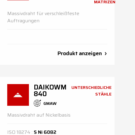
MATRIZEN
Massivdraht für verschleißfeste
Auftragungen
Produkt anzeigen
DAIKOWM
UNTERSCHIEDLICHE
840
STÄHLE
GMAW
Massivdraht auf Nickelbasis
ISO
18274
:
S Ni 6082