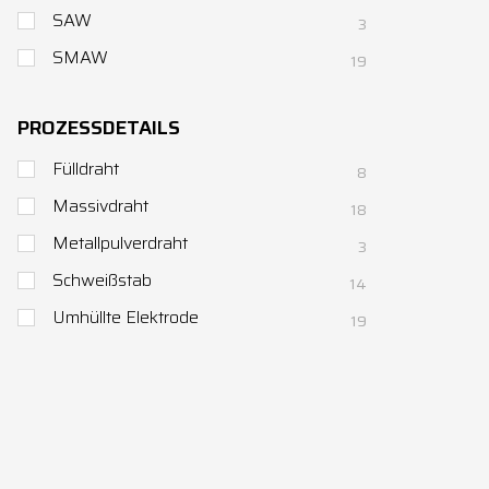
SAW
3
SMAW
19
PROZESSDETAILS
Fülldraht
8
Massivdraht
18
Metallpulverdraht
3
Schweißstab
14
Umhüllte Elektrode
19