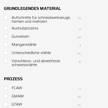
GRUNDLEGENDES MATERIAL
Aufschnitte für schneidwerkzeuge,
15
formen und matrizen
Aushubprozess
2
Gusseisen
22
Manganstähle
3
Unterschiedliche stähle
14
Verschleiss- und abriebfeste
6
schweissnähte
PROZESS
FCAW
11
GMAW
15
GTAW
14