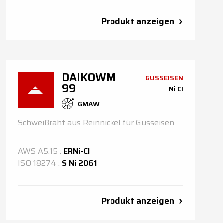
Produkt anzeigen
DAIKOWM
GUSSEISEN
99
Ni CI
GMAW
Schweißraht aus Reinnickel für Gusseisen
AWS
A5.15
:
ERNi-CI
ISO
18274
:
S Ni 2061
Produkt anzeigen