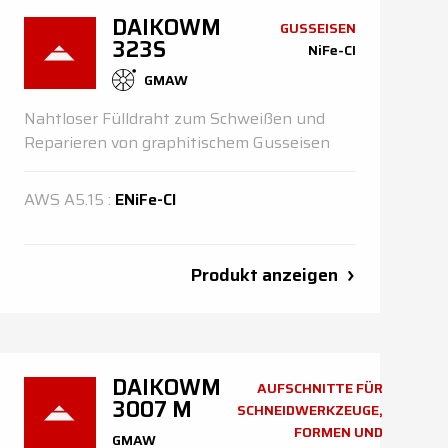
DAIKOWM
GUSSEISEN
323S
NiFe-CI
GMAW
Nahtloser Fülldraht zum Schweißen und
Reparieren von graphitischem Gusseisen
AWS
A5.15
:
ENiFe-Cl
Produkt anzeigen
DAIKOWM
AUFSCHNITTE FÜR
3007 M
SCHNEIDWERKZEUGE,
FORMEN UND
GMAW