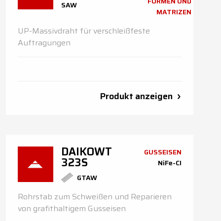
FORMEN UND
SAW
MATRIZEN
UP-Massivdraht für verschleißfeste
Auftragungen
Produkt anzeigen
DAIKOWT
GUSSEISEN
323S
NiFe-CI
GTAW
Rohrstab zum Schweißen und Reparieren
von grafithaltigem Gusseisen