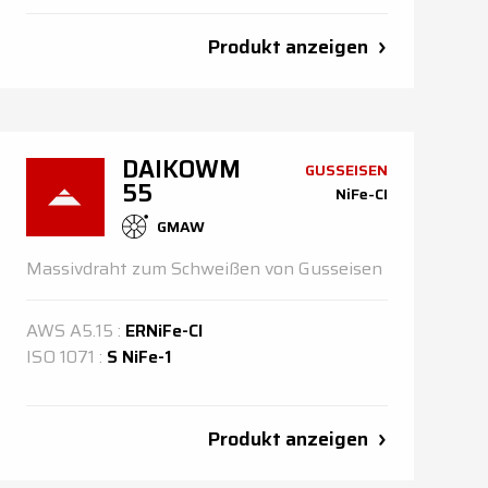
Produkt anzeigen
DAIKOWM
GUSSEISEN
55
NiFe-CI
GMAW
Massivdraht zum Schweißen von Gusseisen
AWS
A5.15
:
ERNiFe-Cl
ISO
1071
:
S NiFe-1
Produkt anzeigen