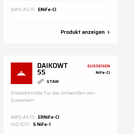
AWS
A5.15
:
ENiFe-Cl
Produkt anzeigen
DAIKOWT
GUSSEISEN
55
NiFe-CI
GTAW
Stabelektrode für das Schweißen von
Gusseisen
AWS
A5.15
:
ERNiFe-Cl
ISO
1071
:
S NiFe-1