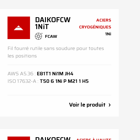
DAIKOFCW
ACIERS
1NiT
CRYOGÉNIQUES
1Ni
FCAW
Fil fourré rutile sans soudure pour toutes
les positions
AWS
A5.36
:
E81T1 Ni1M JH4
ISO
17632-A
:
T50 6 1Ni P M21 1 H5
Voir le produit
DAIKOFCW