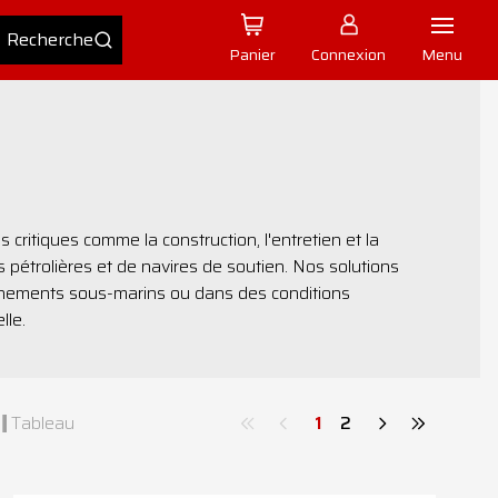
Panier
Connexion
Menu
ritiques comme la construction, l'entretien et la
s pétrolières et de navires de soutien. Nos solutions
nements sous-marins ou dans des conditions
lle.
Tableau
1
2