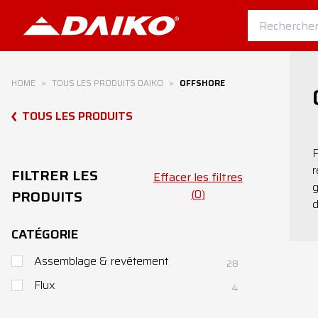
HOME
>
TOUS LES PRODUITS DAIKO
>
OFFSHORE
TOUS LES PRODUITS
P
r
FILTRER LES
Effacer les filtres
g
PRODUITS
(
0
)
d
CATÉGORIE
Assemblage & revêtement
28
Flux
4