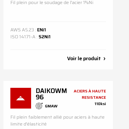
Fil plein pour le soudage de l'acier 1%Ni
AWS
A5.23
:
ENi1
ISO
14171-A
:
S2Ni1
Voir le produit
DAIKOWM
ACIERS À HAUTE
96
RESISTANCE
110ksi
GMAW
Fil plein faiblement allié pour aciers à haute
limite d'élasticité