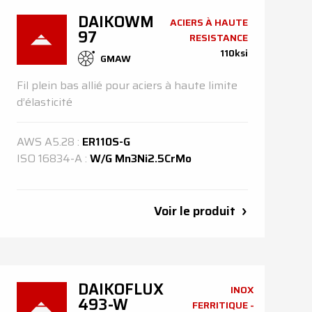
DAIKOWM
ACIERS À HAUTE
97
RESISTANCE
110ksi
GMAW
Fil plein bas allié pour aciers à haute limite
d’élasticité
AWS
A5.28
:
ER110S-G
ISO
16834-A
:
W/G Mn3Ni2.5CrMo
Voir le produit
DAIKOFLUX
INOX
493-W
FERRITIQUE -