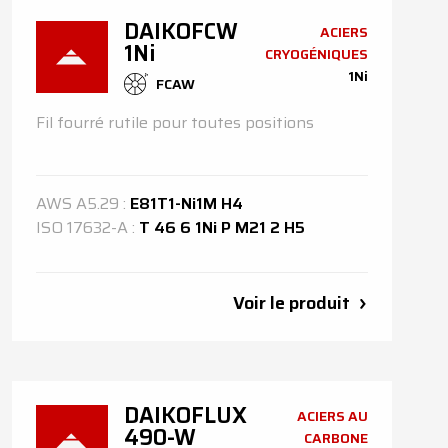
DAIKOFCW
ACIERS
1Ni
CRYOGÉNIQUES
1Ni
FCAW
Fil fourré rutile pour toutes positions
AWS
A5.29
:
E81T1-Ni1M H4
ISO
17632-A
:
T 46 6 1Ni P M21 2 H5
Voir le produit
DAIKOFLUX
ACIERS AU
490-W
CARBONE