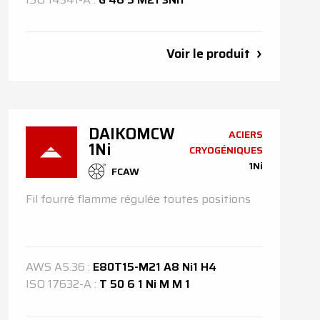
Voir le produit
DAIKOMCW
ACIERS
1Ni
CRYOGÉNIQUES
1Ni
FCAW
Fil fourré flamme régulée toutes positions
AWS
A5.36
:
E80T15-M21 A8 Ni1 H4
ISO
17632-A
:
T 50 6 1 Ni M M 1