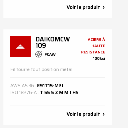
Voir le produit
DAIKOMCW
ACIERS À
109
HAUTE
RESISTANCE
FCAW
100ksi
Fil fourré tout position métal
AWS
A5.36
:
E91T15-M21
ISO
18276-A
:
T 55 5 Z M M 1 H5
Voir le produit