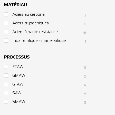
MATÉRIAU
Aciers au carbone
3
Aciers cryogéniques
8
Aciers à haute resistance
16
Inox ferritique - martensitique
1
PROCESSUS
FCAW
9
GMAW
5
GTAW
4
SAW
5
SMAW
5