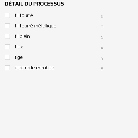
DÉTAIL DU PROCESSUS
fil fourré
6
fil fourré métallique
3
fil plein
5
flux
4
tige
4
électrode enrobée
5