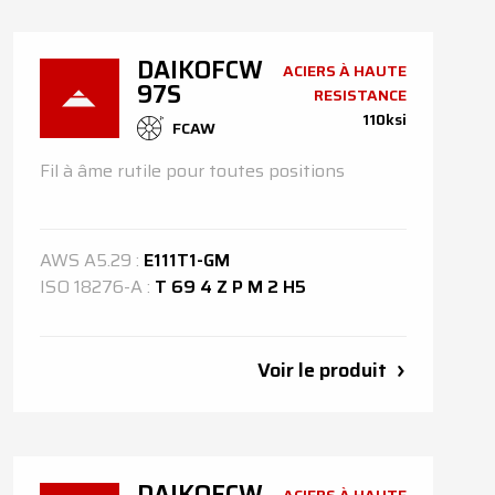
DAIKOFCW
ACIERS À HAUTE
97S
RESISTANCE
110ksi
FCAW
Fil à âme rutile pour toutes positions
AWS
A5.29
:
E111T1-GM
ISO
18276-A
:
T 69 4 Z P M 2 H5
Voir le produit
DAIKOFCW