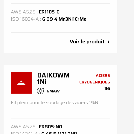
AWS
A5.28
:
ER110S-G
ISO
16834-A
:
G 69 4 Mn3Ni1CrMo
Voir le produit
DAIKOWM
ACIERS
1Ni
CRYOGÉNIQUES
1Ni
GMAW
Fil plein pour le soudage des aciers 1%Ni
AWS
A5.28
:
ER80S-Ni1
ISO
14341-A
:
G 46 5 M21 3Ni1