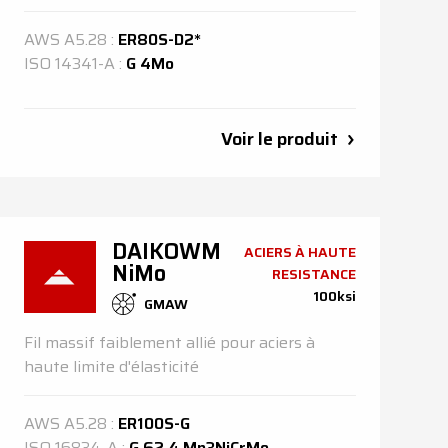
AWS
A5.28
:
ER80S-D2*
ISO
14341-A
:
G 4Mo
Voir le produit
DAIKOWM
ACIERS À HAUTE
NiMo
RESISTANCE
100ksi
GMAW
Fil massif faiblement allié pour aciers à
haute limite d'élasticité
AWS
A5.28
:
ER100S-G
ISO
16834-A
:
G 62 4 Mn3NiCrMo